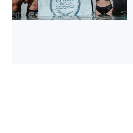
Necesitas
mas
opcines?